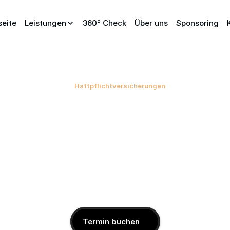
seite
Leistungen
360° Check
Über uns
Sponsoring
Haftpflichtversicherungen
ersicherungen
für
U
k
und
schnelle
Ori
hneller als geplant. Eine Haftpflichtversicherung schü
itter. Sie prüft Forderungen, zahlt berechtigte Schä
Ansprüche ab. Das ist Basisschutz für fast jede Firma
Termin buchen