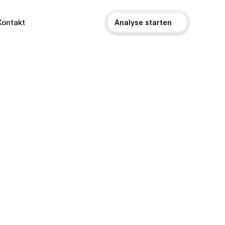
Kontakt
Analyse starten
nternehmen:
entierung
tzt dein Unternehmen vor
den und wehrt unberechtigte
.